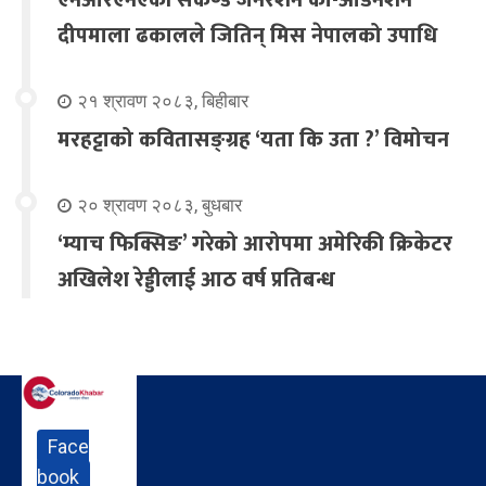
एनआरएनएकी सेकेण्ड जेनेरेशन को-अर्डिनेशन
दीपमाला ढकालले जितिन् मिस नेपालको उपाधि
२१ श्रावण २०८३, बिहीबार
मरहट्टाको कवितासङ्ग्रह ‘यता कि उता ?’ विमोचन
२० श्रावण २०८३, बुधबार
‘म्याच फिक्सिङ’ गरेको आरोपमा अमेरिकी क्रिकेटर
अखिलेश रेड्डीलाई आठ वर्ष प्रतिबन्ध
Face
book