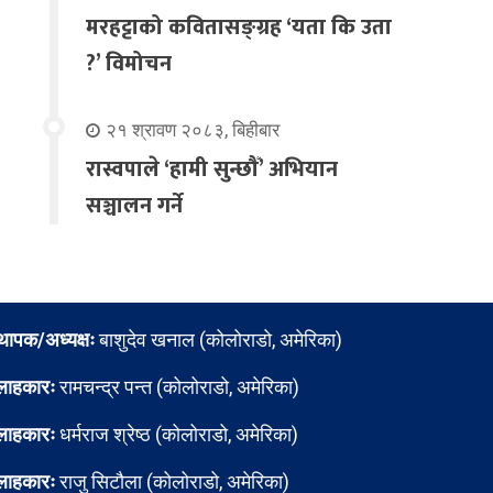
मरहट्टाको कवितासङ्ग्रह ‘यता कि उता
?’ विमोचन
२१ श्रावण २०८३, बिहीबार
रास्वपाले ‘हामी सुन्छौँ’ अभियान
सञ्चालन गर्ने
्थापक/अध्यक्षः
बाशुदेव खनाल (कोलोराडो, अमेरिका)
लाहकारः
रामचन्द्र पन्त (कोलोराडो, अमेरिका)
लाहकारः
धर्मराज श्रेष्ठ (कोलोराडो, अमेरिका)
लाहकारः
राजु सिटौला (कोलोराडो, अमेरिका)