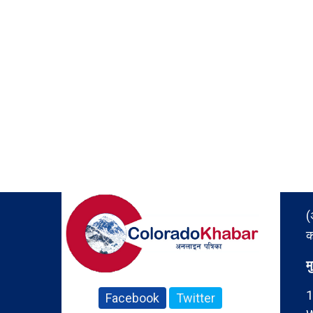
(
क
म
1
Facebook
Twitter