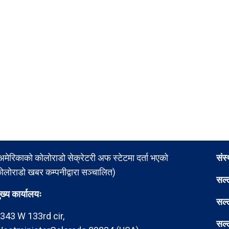
अमेरिकाको कोलोराडो सेक्रेटरी अफ स्टेटमा दर्ता भएको
संस
ोलोराडो खबर कम्पनीद्वारा सञ्चालित)
सल्
ुख्य कार्यालयः
सल्
343 W 133rd cir,
सल्