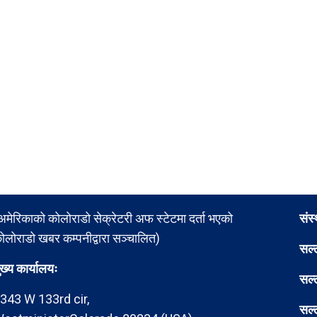
अमेरिकाको कोलोराडो सेक्रेटरी अफ स्टेटमा दर्ता भएको
संस
ोलोराडो खबर कम्पनीद्वारा सञ्चालित)
सल्
ुख्य कार्यालयः
सल्
343 W 133rd cir,
सल्