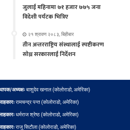
जुलाई महिनामा ७१ हजार ७७५ जना
विदेशी पर्यटक भित्रिए
२१ श्रावण २०८३, बिहीबार
तीन अन्तरराष्ट्रिय संस्थालाई स्पष्टीकरण
सोध्न सरकारलाई निर्देशन
्थापक/अध्यक्षः
बाशुदेव खनाल (कोलोराडो, अमेरिका)
लाहकारः
रामचन्द्र पन्त (कोलोराडो, अमेरिका)
लाहकारः
धर्मराज श्रेष्ठ (कोलोराडो, अमेरिका)
लाहकारः
राजु सिटौला (कोलोराडो, अमेरिका)