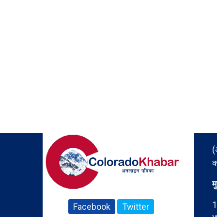
(
क
म
1
Facebook
Twitter