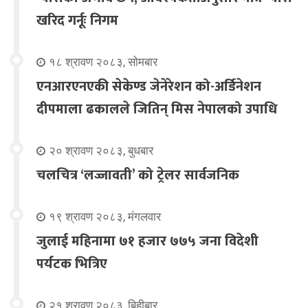
खरिद गर्नूः निगम
१८ श्रावण २०८३, सोमबार
एनआरएनएकी सेकेण्ड जेनेरेशन को-अर्डिनेशन
दीपमाला ढकालले जितिन् मिस नेपालको उपाधि
२० श्रावण २०८३, बुधबार
चलचित्र ‘लज्जावती’ को ट्रेलर सार्वजनिक
१९ श्रावण २०८३, मंगलवार
जुलाई महिनामा ७१ हजार ७७५ जना विदेशी
पर्यटक भित्रिए
२१ श्रावण २०८३, बिहीबार