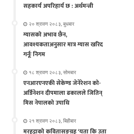
सहकार्य अपरिहार्य छ : अर्थमन्त्री
२० श्रावण २०८३, बुधबार
ग्यासको अभाव छैन,
आवश्यकताअनुसार मात्र ग्यास खरिद
गर्नूः निगम
१८ श्रावण २०८३, सोमबार
एनआरएनएकी सेकेण्ड जेनेरेशन को-
अर्डिनेशन दीपमाला ढकालले जितिन्
मिस नेपालको उपाधि
२१ श्रावण २०८३, बिहीबार
मरहट्टाको कवितासङ्ग्रह ‘यता कि उता