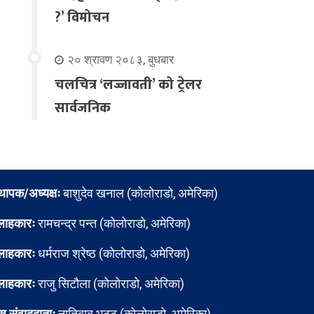
?’ विमोचन
२० श्रावण २०८३, बुधबार
चलचित्र ‘लज्जावती’ को ट्रेलर
सार्वजनिक
्थापक/अध्यक्षः
बाशुदेव खनाल (कोलोराडो, अमेरिका)
लाहकारः
रामचन्द्र पन्त (कोलोराडो, अमेरिका)
लाहकारः
धर्मराज श्रेष्ठ (कोलोराडो, अमेरिका)
लाहकारः
राजु सिटौला (कोलोराडो, अमेरिका)
ेष संवाददाताः
नातिबाबु भट्ट (कोलोराडो, अमेरिका)