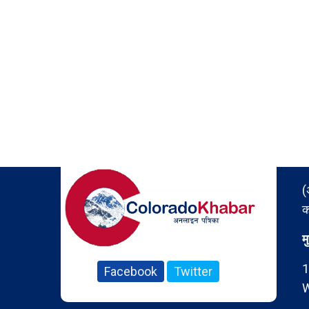
(
क
म
1
Facebook
Twitter
W