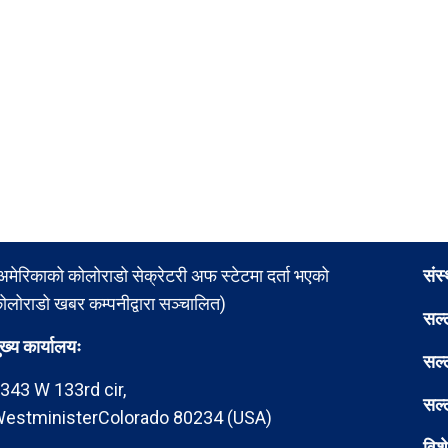
अमेरिकाको कोलोराडो सेक्रेटरी अफ स्टेटमा दर्ता भएको
संस
ोलोराडो खबर कम्पनीद्वारा सञ्चालित)
सल्
ुख्य कार्यालयः
सल्
343 W 133rd cir,
सल्
estministerColorado 80234 (USA)
विश