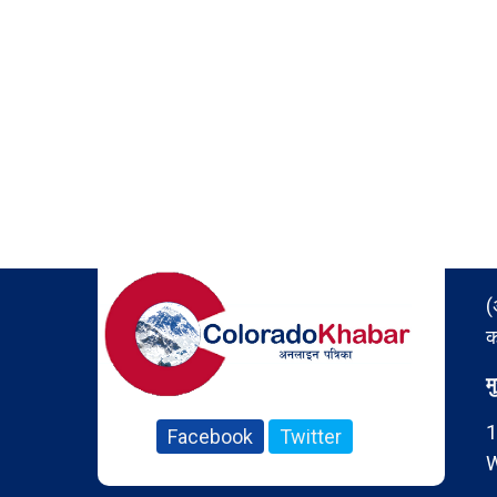
(
क
म
1
Facebook
Twitter
W