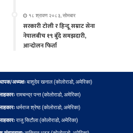
१८ श्रावण २०८३, सोमबार
सरकारी टोली र हिन्दू सम्राट सेना
नेपालबीच १९ बुँदे समझदारी,
आन्दोलन फिर्ता
्थापक/अध्यक्षः
बाशुदेव खनाल (कोलोराडो, अमेरिका)
लाहकारः
रामचन्द्र पन्त (कोलोराडो, अमेरिका)
लाहकारः
धर्मराज श्रेष्ठ (कोलोराडो, अमेरिका)
लाहकारः
राजु सिटौला (कोलोराडो, अमेरिका)
ेष संवाददाताः
नातिबाबु भट्ट (कोलोराडो, अमेरिका)