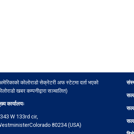
अमेरिकाको कोलोराडो सेक्रेटरी अफ स्टेटमा दर्ता भएको
संस
ोलोराडो खबर कम्पनीद्वारा सञ्चालित)
सल्
ुख्य कार्यालयः
सल्
343 W 133rd cir,
सल्
estministerColorado 80234 (USA)
विश