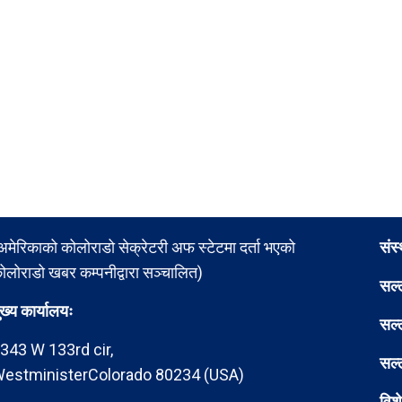
अमेरिकाको कोलोराडो सेक्रेटरी अफ स्टेटमा दर्ता भएको
संस
ोलोराडो खबर कम्पनीद्वारा सञ्चालित)
सल्
ुख्य कार्यालयः
सल्
343 W 133rd cir,
सल्
estministerColorado 80234 (USA)
विश