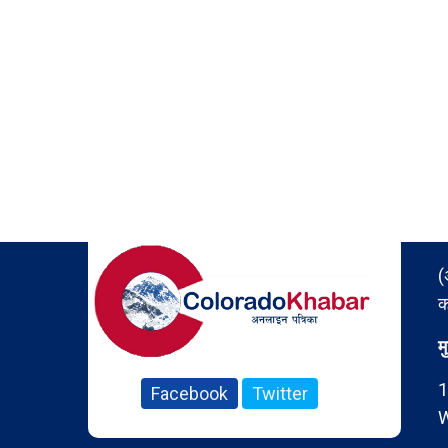
(
क
म
1
Facebook
Twitter
W