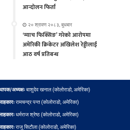
आन्दोलन फिर्ता
२० श्रावण २०८३, बुधबार
‘म्याच फिक्सिङ’ गरेको आरोपमा
अमेरिकी क्रिकेटर अखिलेश रेड्डीलाई
आठ वर्ष प्रतिबन्ध
्थापक/अध्यक्षः
बाशुदेव खनाल (कोलोराडो, अमेरिका)
लाहकारः
रामचन्द्र पन्त (कोलोराडो, अमेरिका)
लाहकारः
धर्मराज श्रेष्ठ (कोलोराडो, अमेरिका)
लाहकारः
राजु सिटौला (कोलोराडो, अमेरिका)