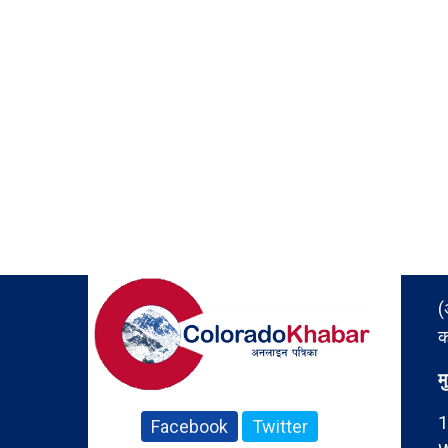
(
क
म
1
Facebook
Twitter