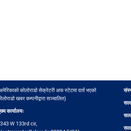
अमेरिकाको कोलोराडो सेक्रेटरी अफ स्टेटमा दर्ता भएको
संस
ोलोराडो खबर कम्पनीद्वारा सञ्चालित)
सल्
ुख्य कार्यालयः
सल्
343 W 133rd cir,
सल्