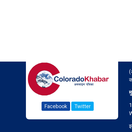
(
क
म
1
Facebook
Twitter
W
इ