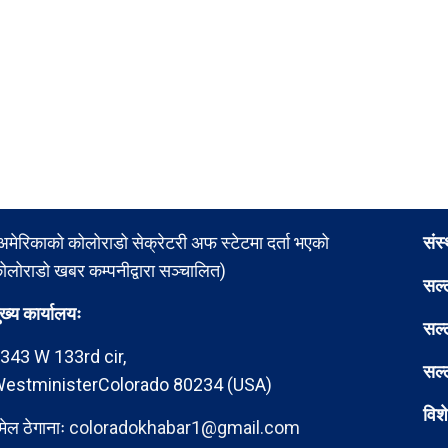
अमेरिकाको कोलोराडो सेक्रेटरी अफ स्टेटमा दर्ता भएको
संस
ोलोराडो खबर कम्पनीद्वारा सञ्चालित)
सल्
ुख्य कार्यालयः
सल्
343 W 133rd cir,
सल्
estministerColorado 80234 (USA)
विश
मेल ठेगानाः
coloradokhabar1@gmail.com