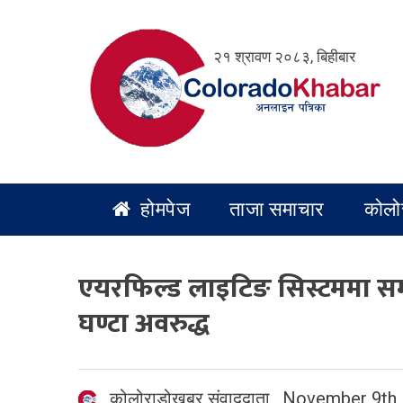
Skip
to
२१ श्रावण २०८३, बिहीबार
content
होमपेज
ताजा समाचार
कोलो
एयरफिल्ड लाइटिङ सिस्टममा सम
घण्टा अवरुद्ध
कोलोराडोखबर संवाददाता
,
November 9th,