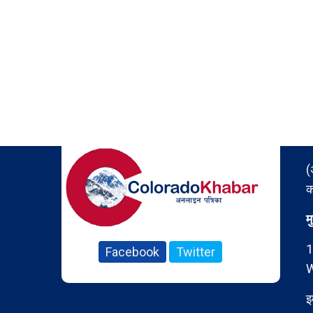
(
क
म
1
Facebook
Twitter
W
इ