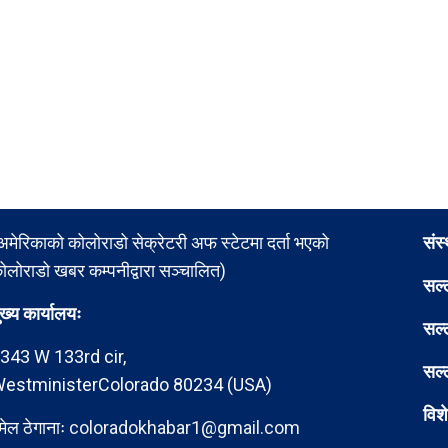
अमेरिकाको कोलोराडो सेक्रेटरी अफ स्टेटमा दर्ता भएको
संस
ोलोराडो खबर कम्पनीद्वारा सञ्चालित)
सल्
ुख्य कार्यालयः
सल्
343 W 133rd cir,
सल्
estministerColorado 80234 (USA)
विश
मेल ठेगानाः
coloradokhabar1@gmail.com