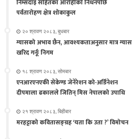
निम्सदाइ सहितका आरोहीको निधनपछि
पर्वतारोहण क्षेत्र शोकाकुल
२० श्रावण २०८३, बुधबार
ग्यासको अभाव छैन, आवश्यकताअनुसार मात्र ग्यास
खरिद गर्नूः निगम
१८ श्रावण २०८३, सोमबार
एनआरएनएकी सेकेण्ड जेनेरेशन को-अर्डिनेशन
दीपमाला ढकालले जितिन् मिस नेपालको उपाधि
२१ श्रावण २०८३, बिहीबार
मरहट्टाको कवितासङ्ग्रह ‘यता कि उता ?’ विमोचन