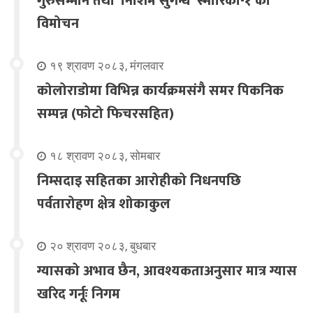
गुरुसम्मान तथा ‘निशिम सुगन्ध’ स्मारिका-१ को
विमोचन
१९ श्रावण २०८३, मंगलवार
कोलोराडोमा विभिन्न कार्यक्रमसंगै समर पिकनिक
सम्पन्न (फोटो फिचरसहित)
१८ श्रावण २०८३, सोमबार
निम्सदाइ सहितका आरोहीको निधनपछि
पर्वतारोहण क्षेत्र शोकाकुल
२० श्रावण २०८३, बुधबार
ग्यासको अभाव छैन, आवश्यकताअनुसार मात्र ग्यास
खरिद गर्नूः निगम