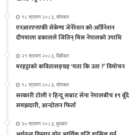
१८ श्रावण २०८३, सोमबार
एनआरएनएकी सेकेण्ड जेनेरेशन को-अर्डिनेशन
दीपमाला ढकालले जितिन् मिस नेपालको उपाधि
२१ श्रावण २०८३, बिहीबार
मरहट्टाको कवितासङ्ग्रह ‘यता कि उता ?’ विमोचन
१८ श्रावण २०८३, सोमबार
सरकारी टोली र हिन्दू सम्राट सेना नेपालबीच १९ बुँदे
समझदारी, आन्दोलन फिर्ता
२० श्रावण २०८३, बुधबार
अर्थतन्त्र विस्तार गरेर आर्थिक वृद्धि हासिल गर्न