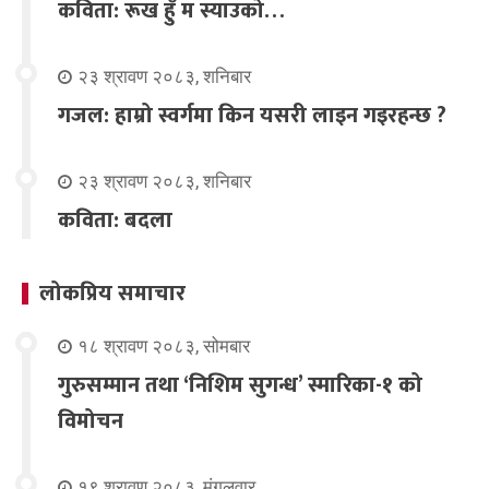
कविता: रूख हुँ म स्याउको…
२३ श्रावण २०८३, शनिबार
गजल: हाम्रो स्वर्गमा किन यसरी लाइन गइरहन्छ ?
२३ श्रावण २०८३, शनिबार
कविता: बदला
लोकप्रिय समाचार
१८ श्रावण २०८३, सोमबार
गुरुसम्मान तथा ‘निशिम सुगन्ध’ स्मारिका-१ को
विमोचन
१९ श्रावण २०८३, मंगलवार