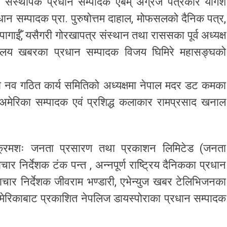
कका संस्थापक प्रधान सम्पादक एबम् अग्रज पत्रकार योगेश
रधान सम्पादक प्रा. पुरुषोत्तम दाहाल, मोफसलको दैनिक पत्र,
ागाईँ, यसैगरी गोरखापत्र संस्थान तथा राससका पूर्व अध्यक्ष
 हिमालय खबरका प्रधान सम्पादक विजय घिमिरे महासङ्घको
को नव गठित कार्य समितिको अध्यक्षमा नेपाल मदर डट कमका
अमेरिका सम्पादक एवं प्रशिद्ध कलाकार रामप्रसाद खनाल
ु क्रमशः जनता प्रसारण तथा प्रकाशन लिमिटेड (जनता
र निर्देशक टंक पन्त , अन्नपूर्ण राष्ट्रिय दैनिकका प्रधान
चार निर्देशक जीवराम भण्डारी, एभेन्युज खबर टेलिभिजनका
ेरिकाबाट प्रकाशित नेपलिज डायस्पोराका प्रधान सम्पादक