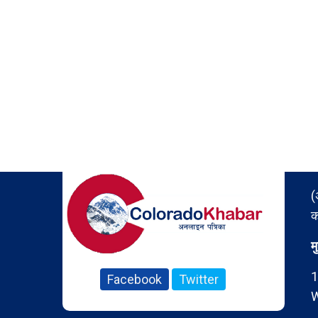
(
क
म
1
Facebook
Twitter
W