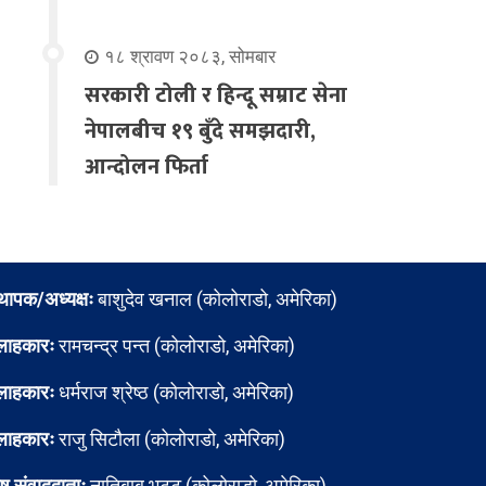
१८ श्रावण २०८३, सोमबार
सरकारी टोली र हिन्दू सम्राट सेना
नेपालबीच १९ बुँदे समझदारी,
आन्दोलन फिर्ता
्थापक/अध्यक्षः
बाशुदेव खनाल (कोलोराडो, अमेरिका)
लाहकारः
रामचन्द्र पन्त (कोलोराडो, अमेरिका)
लाहकारः
धर्मराज श्रेष्ठ (कोलोराडो, अमेरिका)
लाहकारः
राजु सिटौला (कोलोराडो, अमेरिका)
ेष संवाददाताः
नातिबाबु भट्ट (कोलोराडो, अमेरिका)