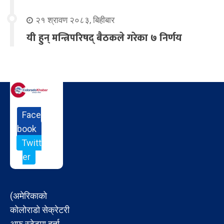
२१ श्रावण २०८३, बिहीबार
यी हुन् मन्त्रिपरिषद् बैठकले गरेका ७ निर्णय
Face
book
Twitt
er
(अमेरिकाको
कोलोराडो सेक्रेटरी
अफ स्टेटमा दर्ता