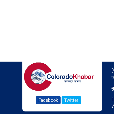
(
क
म
1
Facebook
Twitter
W