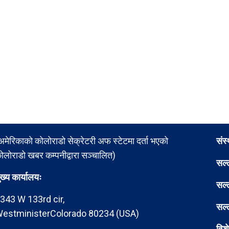
अमेरिकाको कोलोराडो सेक्रेटरी अफ स्टेटमा दर्ता भएको
संस
ोलोराडो खबर कम्पनीद्वारा सञ्चालित)
सल्
ुख्य कार्यालयः
सल्
343 W 133rd cir,
सल्
estministerColorado 80234 (USA)
विश