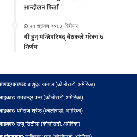
आन्दोलन फिर्ता
२१ श्रावण २०८३, बिहीबार
यी हुन् मन्त्रिपरिषद् बैठकले गरेका ७
निर्णय
्थापक/अध्यक्षः
बाशुदेव खनाल (कोलोराडो, अमेरिका)
लाहकारः
रामचन्द्र पन्त (कोलोराडो, अमेरिका)
लाहकारः
धर्मराज श्रेष्ठ (कोलोराडो, अमेरिका)
लाहकारः
राजु सिटौला (कोलोराडो, अमेरिका)
ेष संवाददाताः
नातिबाबु भट्ट (कोलोराडो, अमेरिका)