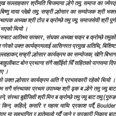
ख सल्लाहकार श्रीमति चिजमाया ल्हेगे तमु, समाज का ज्येस्ठ्
ष्णु माया प्लेह्मे तमु, सप्ह्री ल्होसार का सम्योजक श्री भक्त
थापक अध्यक्ष श्री टोउ ब क्रोम्छे तमु ज्यु, समाजसेवी श्री पूर्ण
नु भएको थियो ।
ुबाट आतिथ्य सत्कार , संघका अध्यक्ष चक्र ब क्रोम्छे तमुको
ालन गरेको उक्त कार्यक्रमलाई आसिनरत प्रमुख अतिथि, बिशिष्ट
लाहाकर,सप्ह्री ल्होसार कार्यक्रम का सम्योजक, खेगि बिभाग
ाहुलीबाट बोन प्रथाना संगै क्होँईवो धिँ सहितको पानसमा दिप
िए ।
ो उक्त ल्होसार कार्यक्रम अति नै प्रभावकारी रहेको थियो ।
सगै संस्थाका प्रथम उपाध्य्क्ष श्री ढ्क ब ल्हेगे तमु ज्यु बाट
संस्था बुद्दीजिवी श्री मिन ब क्रोम्छे तमु ज्यु बाट तमु (गुरुङ
ार किन, कहिले, कसरि र महत्व माथि प्रकाश पर्दै, Boulder
त्र मा सहभागित र हातेमालो गर्दै जाने र सरकारी निकाय बाट