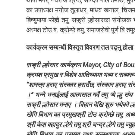
थापा मगर, नवराज श्रेष्ठ, सन्दिप गोले तमाङ, भुपेन
का उपाध्यक्ष मनोज तुलाधर, माधव खनाल, चिजमाया 
बिष्णुमाया प्लेह्मे तमु, सप्ह्री ल्होसारका संयो
अध्यक्ष टोउ ब. क्रोम्छे तमु, समाजसेवी पूर्ण बि 
कार्यक्रम सम्बन्धी विस्तृत विवरण तल पढ्नु होला
सप्ह्री ल्होसार कार्यक्रम Mayor, City o
क्रमश प्रमुख र बिशेष आतिथ्यामा भब्य र सब्यरुप
“शास्त्र हराए संस्कार हराउँछ, संस्कार हराए संस्
।” भन्ने भनाईलाई आत्मसात गर्दै तमु प्ये ल्हु
सप्ह्री ल्होसार मनाए । बिहान देखि शुरु भयेको ल्होस
खेगि बिभाग का प्रमुखश्री टोउ क्रोम्छे तमु, अध
श्री केश बहादुर ल्हेगे तमु श्री चन्द्र ल्हेगे तमु ज्
खेगि बिभाग का प्रमुख तथा सन्स्थापक अध्यक्ष