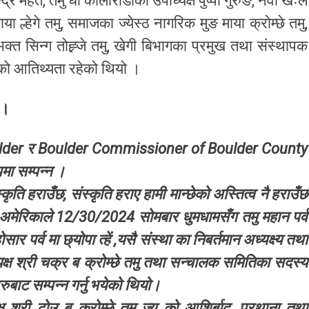
्द्र महत, तमु धी कोलोराडोका उपाध्यक्ष पुष्पा गुरुङ, नेवा खःल
ल्हेगे तमु, समाजका ज्येस्ठ नागरिक मुङ माया क्रोम्छे तमु,
जक भक्त सिन्ग तोह्र्जे तमु, खेगी बिभागका प्रमुख तथा संस्थापक
तमुको आतिथ्यता रहेको थियो ।
 ।
f Boulder र Boulder Commissioner of Boulder County
मा सम्पन्न ।
कृति हराउँछ, संस्कृति हराए हामी मान्छेको अस्तित्व नै हराउँछ
 संघ अमेरिकाले 12/30/2024 सोमबार धुमधामसँग तमु महान पर्व
ार पर्व मा छ्योपा त्हें ,यसै संस्था का निबर्तमान अध्यक्ष्य तथा
्यक्ष श्री चक्र ब क्रोम्छे तमु तथा सन्चालक समितिका सदस्य
युहरुबाट सम्पन्न गर्नु भयेको थियो।
 श्री टोउ ब क्रोम्छे तमु ज्यु को आशिर्बाद, प्रथाना तथा