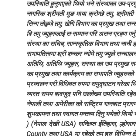
उपस्थिति हुनुभएको थियो भने संस्थाका उप-प्रमु
नागरिक श्रीमती मुङ माया क्रोम्छे तमु, श्रीमती बि
सिन्ग तोह्र्जे तमु, खेगि बिभाग का प्रमुख तथा सन्स्
बि तमु ज्युहरुलाई स-सम्मान गरि असन ग्रहण गर्
संस्था का सचिब, सान्स्कृतिक बिभाग तथा नानी हर
सभापतित्वमा श्री शन्कर न्गोमे तमु ज्युले सन्च
अतिथि, अतिथि ज्युहरु, सस्था का उप प्रमुख सल्
का प्रमुख तथा कार्यक्रम का सभापति ज्युहरुको ब
प्रज्वलन गरी विधिवत रुपमा समुद्घाटन गरेका थ
व्यस्त समय बावजुद पनि उल्लेख्य उपस्थिति रहेक
नेपाली तथा अमेरीका को राष्ट्रिय गानबाट प्रारम्भ 
शुभकामना तथा स्वागत मन्तव्य दिनु भयेको थियो भने, 
) (नेपाल देखी USA) सन्क्षिप्त ईतिहास, ल्होस
County तथा USA मा रहेको तमु हरु बिभिन्न क्षे