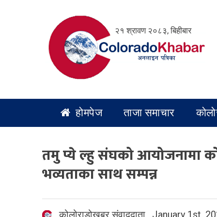
Skip
to
२१ श्रावण २०८३, बिहीबार
content
होमपेज
ताजा समाचार
कोलो
तमु प्ये ल्हु संघको आयोजनामा कोल
भव्यताका साथ सम्पन्न
कोलोराडोखबर संवाददाता
,
January 1st, 2