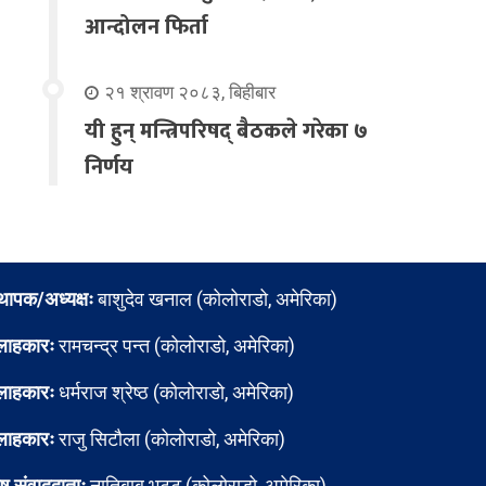
आन्दोलन फिर्ता
२१ श्रावण २०८३, बिहीबार
यी हुन् मन्त्रिपरिषद् बैठकले गरेका ७
निर्णय
्थापक/अध्यक्षः
बाशुदेव खनाल (कोलोराडो, अमेरिका)
लाहकारः
रामचन्द्र पन्त (कोलोराडो, अमेरिका)
लाहकारः
धर्मराज श्रेष्ठ (कोलोराडो, अमेरिका)
लाहकारः
राजु सिटौला (कोलोराडो, अमेरिका)
ेष संवाददाताः
नातिबाबु भट्ट (कोलोराडो, अमेरिका)