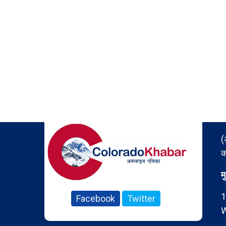
(
क
म
1
Facebook
Twitter
W