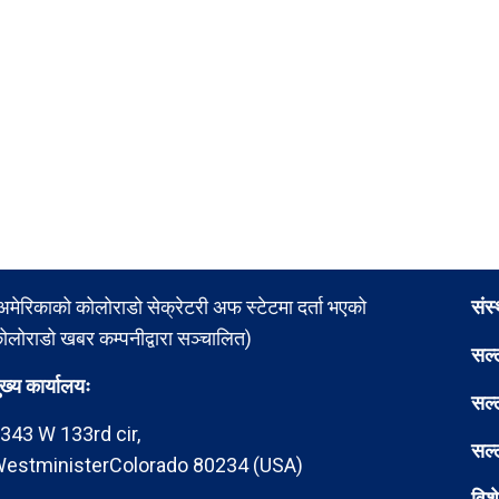
अमेरिकाको कोलोराडो सेक्रेटरी अफ स्टेटमा दर्ता भएको
संस
ोलोराडो खबर कम्पनीद्वारा सञ्चालित)
सल्
ुख्य कार्यालयः
सल्
343 W 133rd cir,
सल्
estministerColorado 80234 (USA)
विश