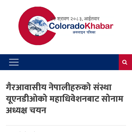
Skip
to
२४ श्रावण २०८३, आईतवार
content
गैरआवासीय नेपालीहरुको संस्था
यूएनडीओको महाधिवेशनबाट सोनाम
अध्यक्ष चयन