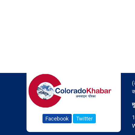
(
क
म
1
Facebook
Twitter
W