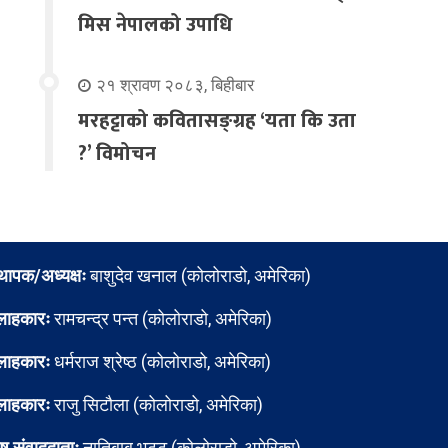
मिस नेपालको उपाधि
२१ श्रावण २०८३, बिहीबार
मरहट्टाको कवितासङ्ग्रह ‘यता कि उता
?’ विमोचन
्थापक/अध्यक्षः
बाशुदेव खनाल (कोलोराडो, अमेरिका)
लाहकारः
रामचन्द्र पन्त (कोलोराडो, अमेरिका)
लाहकारः
धर्मराज श्रेष्ठ (कोलोराडो, अमेरिका)
लाहकारः
राजु सिटौला (कोलोराडो, अमेरिका)
ेष संवाददाताः
नातिबाबु भट्ट (कोलोराडो, अमेरिका)