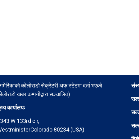
अमेरिकाको कोलोराडो सेक्रेटरी अफ स्टेटमा दर्ता भएको
संस
ोलोराडो खबर कम्पनीद्वारा सञ्चालित)
सल्
ुख्य कार्यालयः
सल्
343 W 133rd cir,
सल्
estministerColorado 80234 (USA)
विश