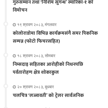
गुरुसम्मान तथा ‘निशिम सुगन्ध’ स्मारिका-१ को
विमोचन
१९ श्रावण २०८३, मंगलवार
कोलोराडोमा विभिन्न कार्यक्रमसंगै समर पिकनिक
सम्पन्न (फोटो फिचरसहित)
१८ श्रावण २०८३, सोमबार
निम्सदाइ सहितका आरोहीको निधनपछि
पर्वतारोहण क्षेत्र शोकाकुल
२० श्रावण २०८३, बुधबार
चलचित्र ‘लज्जावती’ को ट्रेलर सार्वजनिक