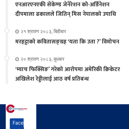
एनआरएनएकी सेकेण्ड जेनेरेशन को-अर्डिनेशन
दीपमाला ढकालले जितिन् मिस नेपालको उपाधि
२१ श्रावण २०८३, बिहीबार
मरहट्टाको कवितासङ्ग्रह ‘यता कि उता ?’ विमोचन
२० श्रावण २०८३, बुधबार
‘म्याच फिक्सिङ’ गरेको आरोपमा अमेरिकी क्रिकेटर
अखिलेश रेड्डीलाई आठ वर्ष प्रतिबन्ध
Face