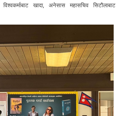
 विश्वकर्माबाट खादा, अनेसास महासचिव सिटौलाबाट