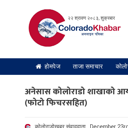
Skip
to
२२ श्रावण २०८३, शुक्रबार
content
होमपेज
ताजा समाचार
कोलो
अनेसास कोलोराडो शाखाको आयोजना
(फोटो फिचरसहित)
कोलोराडोखबर संवाददाता
,
December 23rd