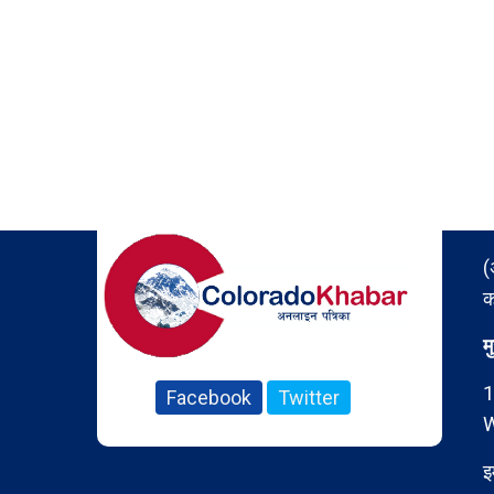
(
क
म
1
Facebook
Twitter
W
इ