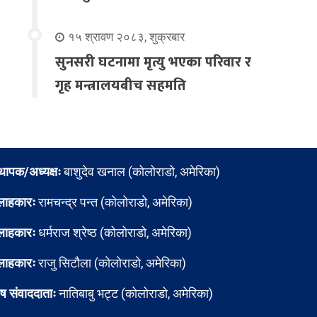
१५ श्रावण २०८३, शुक्रबार
सुनसरी घटनामा मृत्यु भएका परिवार र
गृह मन्त्रालयबीच सहमति
्थापक/अध्यक्षः
बाशुदेव खनाल (कोलोराडो, अमेरिका)
लाहकारः
रामचन्द्र पन्त (कोलोराडो, अमेरिका)
लाहकारः
धर्मराज श्रेष्ठ (कोलोराडो, अमेरिका)
लाहकारः
राजु सिटौला (कोलोराडो, अमेरिका)
ेष संवाददाताः
नातिबाबु भट्ट (कोलोराडो, अमेरिका)