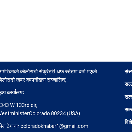
अमेरिकाको कोलोराडो सेक्रेटरी अफ स्टेटमा दर्ता भएको
संस
ोलोराडो खबर कम्पनीद्वारा सञ्चालित)
सल्
ुख्य कार्यालयः
सल्
343 W 133rd cir,
सल्
estministerColorado 80234 (USA)
विश
मेल ठेगानाः
coloradokhabar1@gmail.com