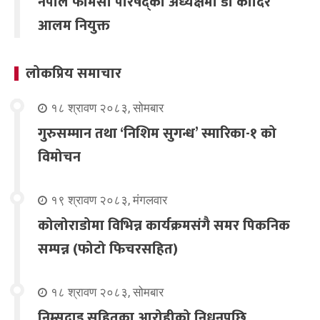
नेपाल फार्मेसी परिषद्को अध्यक्षमा डा कादिर
आलम नियुक्त
लोकप्रिय समाचार
१८ श्रावण २०८३, सोमबार
गुरुसम्मान तथा ‘निशिम सुगन्ध’ स्मारिका-१ को
विमोचन
१९ श्रावण २०८३, मंगलवार
कोलोराडोमा विभिन्न कार्यक्रमसंगै समर पिकनिक
सम्पन्न (फोटो फिचरसहित)
१८ श्रावण २०८३, सोमबार
निम्सदाइ सहितका आरोहीको निधनपछि