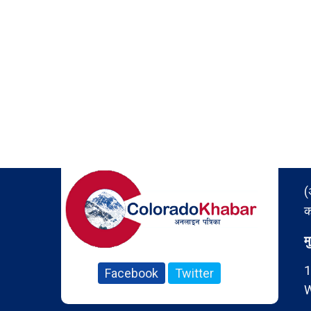
(
क
म
1
Facebook
Twitter
W