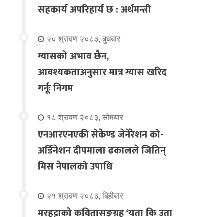
सहकार्य अपरिहार्य छ : अर्थमन्त्री
२० श्रावण २०८३, बुधबार
ग्यासको अभाव छैन,
आवश्यकताअनुसार मात्र ग्यास खरिद
गर्नूः निगम
१८ श्रावण २०८३, सोमबार
एनआरएनएकी सेकेण्ड जेनेरेशन को-
अर्डिनेशन दीपमाला ढकालले जितिन्
मिस नेपालको उपाधि
२१ श्रावण २०८३, बिहीबार
मरहट्टाको कवितासङ्ग्रह ‘यता कि उता