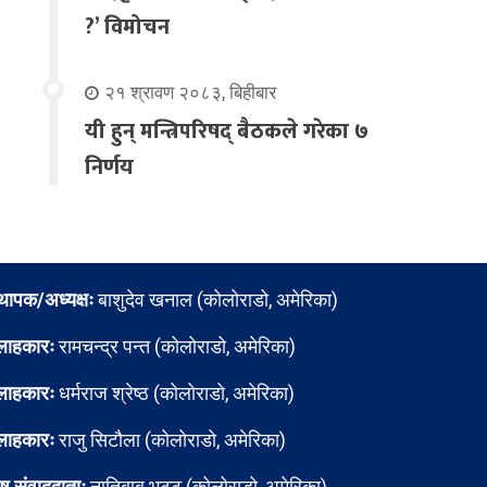
?’ विमोचन
२१ श्रावण २०८३, बिहीबार
यी हुन् मन्त्रिपरिषद् बैठकले गरेका ७
निर्णय
्थापक/अध्यक्षः
बाशुदेव खनाल (कोलोराडो, अमेरिका)
लाहकारः
रामचन्द्र पन्त (कोलोराडो, अमेरिका)
लाहकारः
धर्मराज श्रेष्ठ (कोलोराडो, अमेरिका)
लाहकारः
राजु सिटौला (कोलोराडो, अमेरिका)
ेष संवाददाताः
नातिबाबु भट्ट (कोलोराडो, अमेरिका)