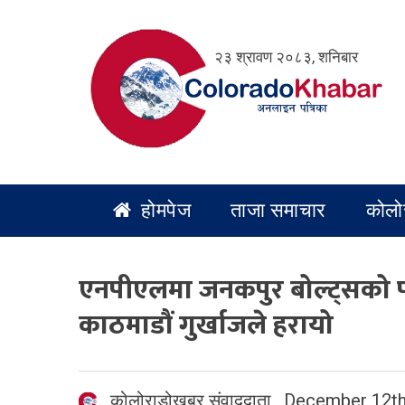
Skip
to
२३ श्रावण २०८३, शनिबार
content
होमपेज
ताजा समाचार
कोलो
एनपीएलमा जनकपुर बोल्ट्सको पह
काठमाडौं गुर्खाजले हरायो
कोलोराडोखबर संवाददाता
,
December 12th