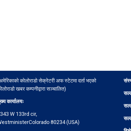
अमेरिकाको कोलोराडो सेक्रेटरी अफ स्टेटमा दर्ता भएको
संस
ोलोराडो खबर कम्पनीद्वारा सञ्चालित)
सल्
ुख्य कार्यालयः
सल्
343 W 133rd cir,
सल्
estministerColorado 80234 (USA)
विश