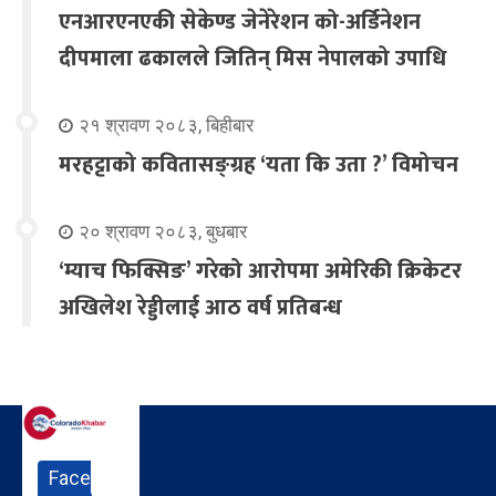
एनआरएनएकी सेकेण्ड जेनेरेशन को-अर्डिनेशन
दीपमाला ढकालले जितिन् मिस नेपालको उपाधि
२१ श्रावण २०८३, बिहीबार
मरहट्टाको कवितासङ्ग्रह ‘यता कि उता ?’ विमोचन
२० श्रावण २०८३, बुधबार
‘म्याच फिक्सिङ’ गरेको आरोपमा अमेरिकी क्रिकेटर
अखिलेश रेड्डीलाई आठ वर्ष प्रतिबन्ध
Face