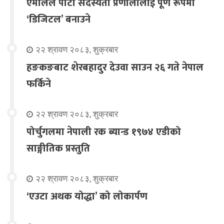
एमालेले पार्टी सदस्यता प्रणालीलाई पूर्ण रूपमा
‘डिजिटल’ बनाउने
२२ श्रावण २०८३, शुक्रबार
हङकङबाट शेरबहादुर देउवा साउन २६ गते नेपाल
फर्किने
२२ श्रावण २०८३, शुक्रबार
पोर्चुगलमा नेपाली रक ब्यान्ड १९७४ एडीको
साङ्गीतिक प्रस्तुति
२२ श्रावण २०८३, शुक्रबार
‘एउटा अथक योद्धा’ को लोकार्पण