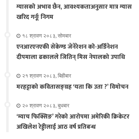
ग्यासको अभाव छैन, आवश्यकताअनुसार मात्र ग्यास
खरिद गर्नूः निगम
१८ श्रावण २०८३, सोमबार
एनआरएनएकी सेकेण्ड जेनेरेशन को-अर्डिनेशन
दीपमाला ढकालले जितिन् मिस नेपालको उपाधि
२१ श्रावण २०८३, बिहीबार
मरहट्टाको कवितासङ्ग्रह ‘यता कि उता ?’ विमोचन
२० श्रावण २०८३, बुधबार
‘म्याच फिक्सिङ’ गरेको आरोपमा अमेरिकी क्रिकेटर
अखिलेश रेड्डीलाई आठ वर्ष प्रतिबन्ध