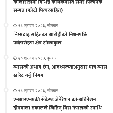
कोलोराडोमा विभिन्न कार्यक्रमसंगै समर पिकनिक
सम्पन्न (फोटो फिचरसहित)
१८ श्रावण २०८३, सोमबार
निम्सदाइ सहितका आरोहीको निधनपछि
पर्वतारोहण क्षेत्र शोकाकुल
२० श्रावण २०८३, बुधबार
ग्यासको अभाव छैन, आवश्यकताअनुसार मात्र ग्यास
खरिद गर्नूः निगम
१८ श्रावण २०८३, सोमबार
एनआरएनएकी सेकेण्ड जेनेरेशन को-अर्डिनेशन
दीपमाला ढकालले जितिन् मिस नेपालको उपाधि