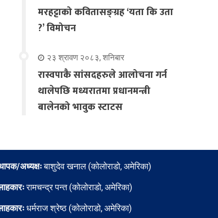
मरहट्टाको कवितासङ्ग्रह ‘यता कि उता
?’ विमोचन
२३ श्रावण २०८३, शनिबार
रास्वपाकै सांसदहरुले आलोचना गर्न
थालेपछि मध्यरातमा प्रधानमन्त्री
बालेनको भावुक स्टाटस
्थापक/अध्यक्षः
बाशुदेव खनाल (कोलोराडो, अमेरिका)
लाहकारः
रामचन्द्र पन्त (कोलोराडो, अमेरिका)
लाहकारः
धर्मराज श्रेष्ठ (कोलोराडो, अमेरिका)