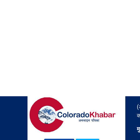
(
क
म