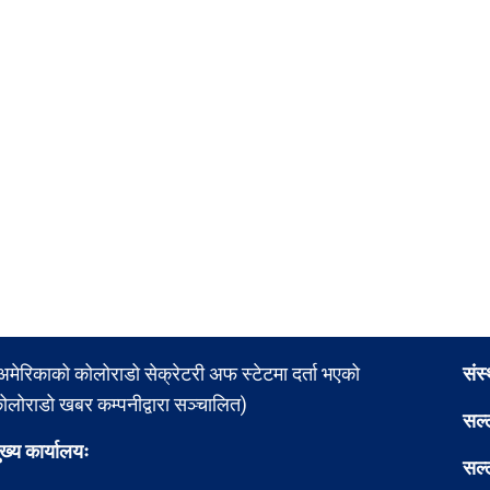
अमेरिकाको कोलोराडो सेक्रेटरी अफ स्टेटमा दर्ता भएको
संस
ोलोराडो खबर कम्पनीद्वारा सञ्चालित)
सल्
ुख्य कार्यालयः
सल्