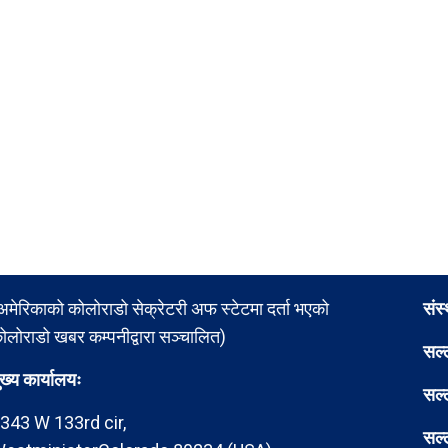
अमेरिकाको कोलोराडो सेक्रेटरी अफ स्टेटमा दर्ता भएको
संस
ोलोराडो खबर कम्पनीद्वारा सञ्चालित)
सल्
ुख्य कार्यालयः
सल्
343 W 133rd cir,
सल्