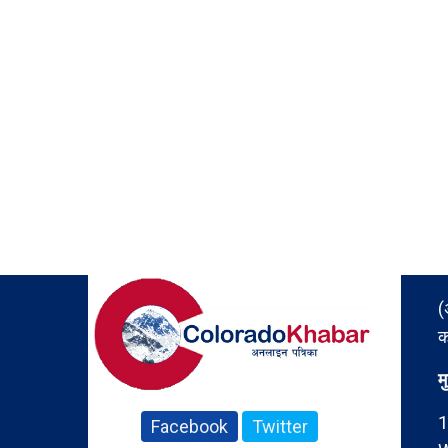
(
क
म
1
Facebook
Twitter