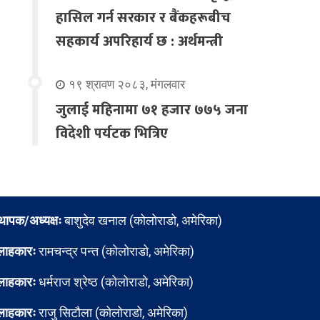
हासिल गर्न सरकार र बैंकहरूबीच
सहकार्य अपरिहार्य छ : अर्थमन्त्री
१९ श्रावण २०८३, मंगलवार
जुलाई महिनामा ७१ हजार ७७५ जना
विदेशी पर्यटक भित्रिए
्थापक/अध्यक्षः
बाशुदेव खनाल (कोलोराडो, अमेरिका)
लाहकारः
रामचन्द्र पन्त (कोलोराडो, अमेरिका)
लाहकारः
धर्मराज श्रेष्ठ (कोलोराडो, अमेरिका)
लाहकारः
राजु सिटौला (कोलोराडो, अमेरिका)