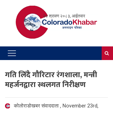
Skip
to
२४ श्रावण २०८३, आईतवार
content
गति लिँदै गौरिटार रंगशाला, मन्त्री
महर्जनद्वारा स्थलगत निरीक्षण
कोलोराडोखबर संवाददाता
,
November 23rd,