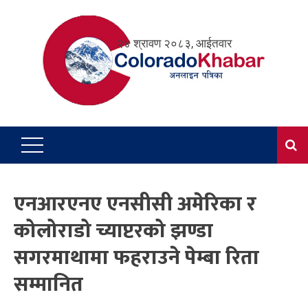
Skip
to
२४ श्रावण २०८३, आईतवार
content
एनआरएनए एनसीसी अमेरिका र
कोलोराडो च्याप्टरको झण्डा
सगरमाथामा फहराउने पेम्बा रिता
सम्मानित