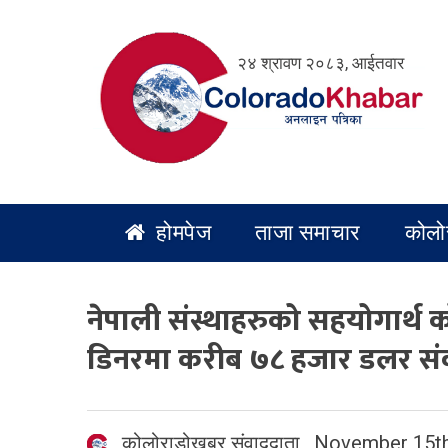
Skip
to
२४ श्रावण २०८३, आईतवार
content
होमपेज
ताजा समाचार
कोलो
नेपाली संस्थाहरुको सहयोगार्थ
डिनरमा करीब ७८ हजार डलर स
कोलोराडोखबर संवाददाता
,
November 15th