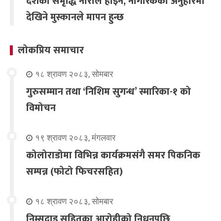
देशको समृद्धि नाराले होइन, नागरिकको अनुहारमा
देखिने मुस्कानले मापन हुन्छ
लोकप्रिय समाचार
१८ श्रावण २०८३, सोमबार
गुरुसम्मान तथा ‘निशिम सुगन्ध’ स्मारिका-१ को
विमोचन
१९ श्रावण २०८३, मंगलवार
कोलोराडोमा विभिन्न कार्यक्रमसंगै समर पिकनिक
सम्पन्न (फोटो फिचरसहित)
१८ श्रावण २०८३, सोमबार
निम्सदाइ सहितका आरोहीको निधनपछि