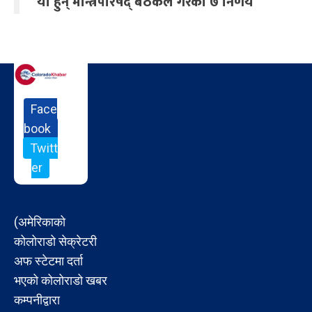
यी हुन् मन्त्रिपरिषद् बैठकले गरेका ७ निर्णय
Face
book
Twitt
er
(अमेरिकाको
कोलोराडो सेक्रेटरी
अफ स्टेटमा दर्ता
भएको कोलोराडो खबर
कम्पनीद्वारा