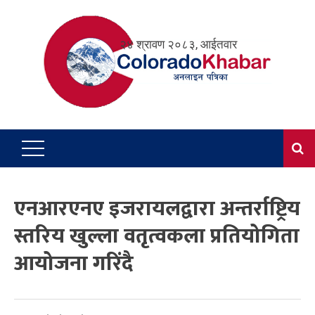
Skip
to
२४ श्रावण २०८३, आईतवार
content
एनआरएनए इजरायलद्वारा अन्तर्राष्ट्रिय
स्तरिय खुल्ला वतृत्वकला प्रतियोगिता
आयोजना गरिंदै