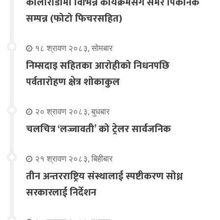
कोलोराडोमा विभिन्न कार्यक्रमसंगै समर पिकनिक
सम्पन्न (फोटो फिचरसहित)
१८ श्रावण २०८३, सोमबार
निम्सदाइ सहितका आरोहीको निधनपछि
पर्वतारोहण क्षेत्र शोकाकुल
२० श्रावण २०८३, बुधबार
चलचित्र ‘लज्जावती’ को ट्रेलर सार्वजनिक
२१ श्रावण २०८३, बिहीबार
तीन अन्तरराष्ट्रिय संस्थालाई स्पष्टीकरण सोध्न
सरकारलाई निर्देशन