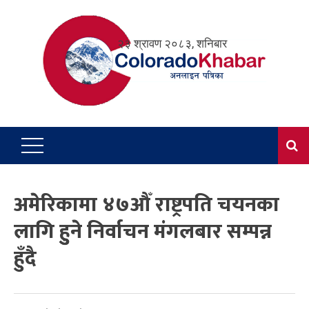
Skip
to
२३ श्रावण २०८३, शनिबार
content
अमेरिकामा ४७औँ राष्ट्रपति चयनका
लागि हुुने निर्वाचन मंगलबार सम्पन्न
हुँदै