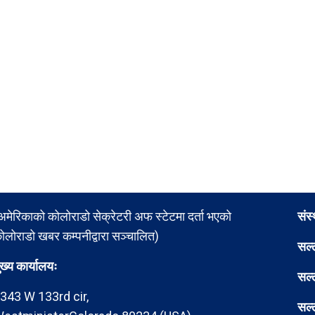
अमेरिकाको कोलोराडो सेक्रेटरी अफ स्टेटमा दर्ता भएको
संस
ोलोराडो खबर कम्पनीद्वारा सञ्चालित)
सल्
ुख्य कार्यालयः
सल्
343 W 133rd cir,
सल्