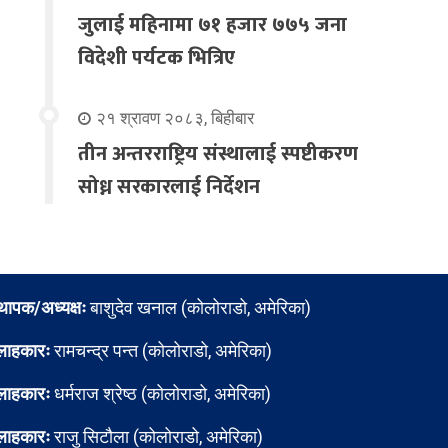
जुलाई महिनामा ७१ हजार ७७५ जना
विदेशी पर्यटक भित्रिए
२१ श्रावण २०८३, बिहीबार
तीन अन्तरराष्ट्रिय संस्थालाई स्पष्टीकरण
सोध्न सरकारलाई निर्देशन
्थापक/अध्यक्षः
बाशुदेव खनाल (कोलोराडो, अमेरिका)
लाहकारः
रामचन्द्र पन्त (कोलोराडो, अमेरिका)
लाहकारः
धर्मराज श्रेष्ठ (कोलोराडो, अमेरिका)
लाहकारः
राजु सिटौला (कोलोराडो, अमेरिका)