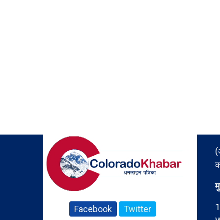
(
क
म
1
Facebook
Twitter