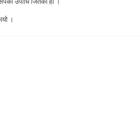
सिपको उपाधि जितेको हो ।
 भयो ।