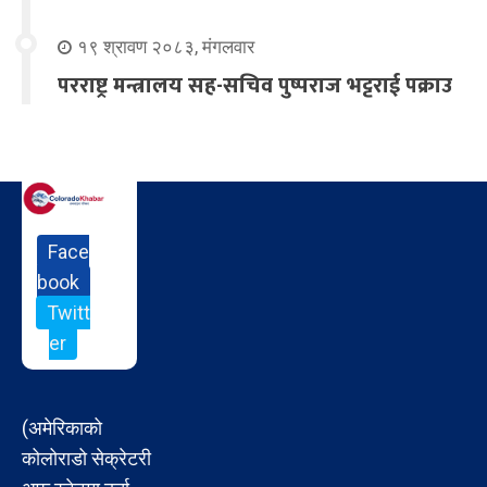
१९ श्रावण २०८३, मंगलवार
परराष्ट्र मन्त्रालय सह-सचिव पुष्पराज भट्टराई पक्राउ
Face
book
Twitt
er
(अमेरिकाको
कोलोराडो सेक्रेटरी