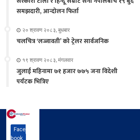
सरकारी टोली र हिन्दू सम्राट सेना नेपालबीच १९ बुँदे
समझदारी, आन्दोलन फिर्ता
२० श्रावण २०८३, बुधबार
चलचित्र ‘लज्जावती’ को ट्रेलर सार्वजनिक
१९ श्रावण २०८३, मंगलवार
जुलाई महिनामा ७१ हजार ७७५ जना विदेशी
पर्यटक भित्रिए
Face
book