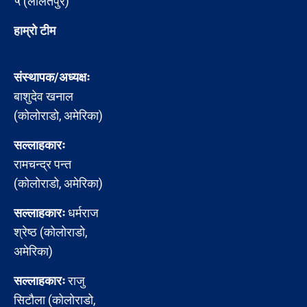
५ (ललितपुर)
हाम्रो टीम
संस्थापक/अध्यक्षः
बाशुदेव खनाल
(कोलोराडो, अमेरिका)
सल्लाहकारः
रामचन्द्र पन्त
(कोलोराडो, अमेरिका)
सल्लाहकारः
धर्मराज
श्रेष्ठ (कोलोराडो,
अमेरिका)
सल्लाहकारः
राजु
सिटौला (कोलोराडो,