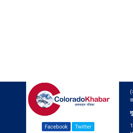
(
क
म
1
Facebook
Twitter