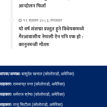
आन्दोलन फिर्ता
१९ श्रावण २०८३, मंगलवार
यो वर्ष संसद्मा प्रस्तुत हुने विधेयकमध्ये
गैरआवासीय नेपाली ऐन पनि एक हो :
कानुनमन्त्री गौतम
्थापक/अध्यक्षः
बाशुदेव खनाल (कोलोराडो, अमेरिका)
लाहकारः
रामचन्द्र पन्त (कोलोराडो, अमेरिका)
लाहकारः
धर्मराज श्रेष्ठ (कोलोराडो, अमेरिका)
लाहकारः
राजु सिटौला (कोलोराडो, अमेरिका)