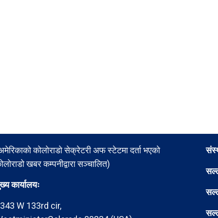
अमेरिकाको कोलोराडो सेक्रेटरी अफ स्टेटमा दर्ता भएको
संस
ोलोराडो खबर कम्पनीद्वारा सञ्चालित)
सल्
ुख्य कार्यालयः
सल्
343 W 133rd cir,
सल्