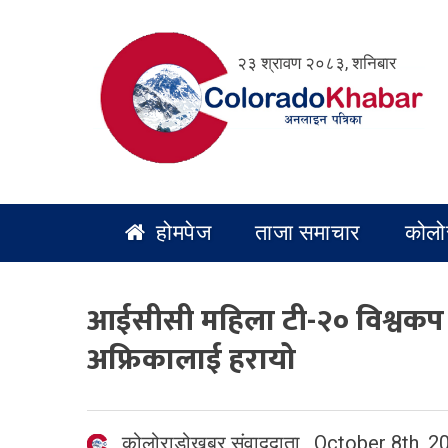
Skip
to
२३ श्रावण २०८३, शनिबार
content
होमपेज
ताजा समाचार
कोलो
आईसीसी महिला टी-२० विश्वकप क्र
अफ्रिकालाई हरायो
कोलोराडोखबर संवाददाता
,
October 8th, 2