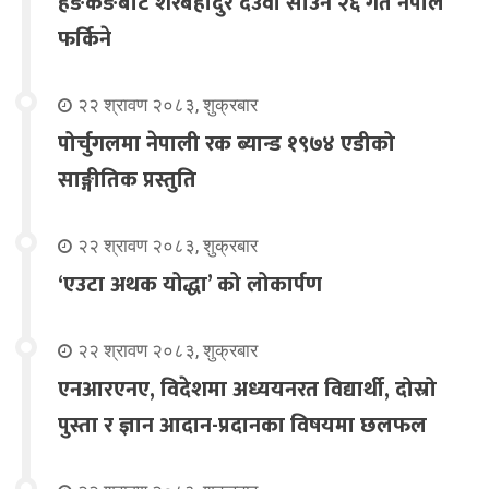
हङकङबाट शेरबहादुर देउवा साउन २६ गते नेपाल
फर्किने
२२ श्रावण २०८३, शुक्रबार
पोर्चुगलमा नेपाली रक ब्यान्ड १९७४ एडीको
साङ्गीतिक प्रस्तुति
२२ श्रावण २०८३, शुक्रबार
‘एउटा अथक योद्धा’ को लोकार्पण
२२ श्रावण २०८३, शुक्रबार
एनआरएनए, विदेशमा अध्ययनरत विद्यार्थी, दोस्रो
पुस्ता र ज्ञान आदान-प्रदानका विषयमा छलफल