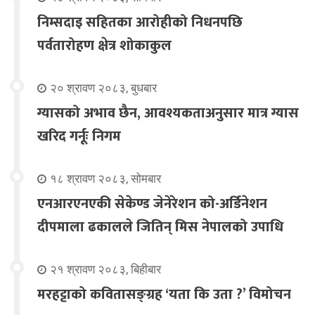
निम्सदाइ सहितका आरोहीको निधनपछि
पर्वतारोहण क्षेत्र शोकाकुल
२० श्रावण २०८३, बुधबार
ग्यासको अभाव छैन, आवश्यकताअनुसार मात्र ग्यास
खरिद गर्नूः निगम
१८ श्रावण २०८३, सोमबार
एनआरएनएकी सेकेण्ड जेनेरेशन को-अर्डिनेशन
दीपमाला ढकालले जितिन् मिस नेपालको उपाधि
२१ श्रावण २०८३, बिहीबार
मरहट्टाको कवितासङ्ग्रह ‘यता कि उता ?’ विमोचन