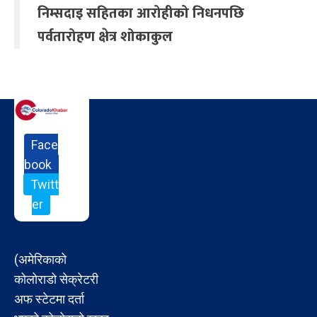
निम्सदाइ सहितका आरोहीको निधनपछि
पर्वतारोहण क्षेत्र शोकाकुल
Face
book
Twitt
er
(अमेरिकाको
कोलोराडो सेक्रेटरी
अफ स्टेटमा दर्ता