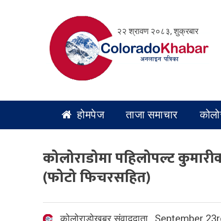
Skip
to
२२ श्रावण २०८३, शुक्रबार
content
होमपेज
ताजा समाचार
कोलो
कोलोराडोमा पहिलोपल्ट कुमारीको र
(फोटो फिचरसहित)
कोलोराडोखबर संवाददाता
,
September 23r