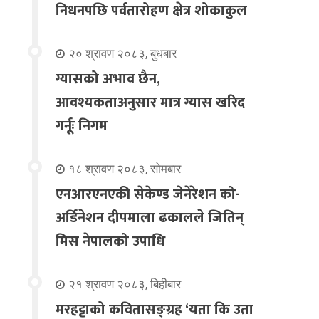
निधनपछि पर्वतारोहण क्षेत्र शोकाकुल
२० श्रावण २०८३, बुधबार
ग्यासको अभाव छैन,
आवश्यकताअनुसार मात्र ग्यास खरिद
गर्नूः निगम
१८ श्रावण २०८३, सोमबार
एनआरएनएकी सेकेण्ड जेनेरेशन को-
अर्डिनेशन दीपमाला ढकालले जितिन्
मिस नेपालको उपाधि
२१ श्रावण २०८३, बिहीबार
मरहट्टाको कवितासङ्ग्रह ‘यता कि उता