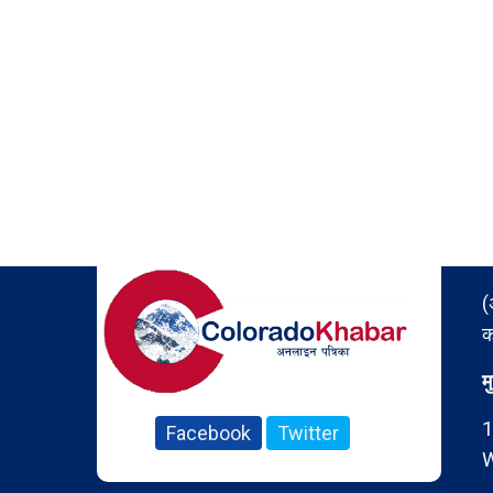
(
क
म
1
Facebook
Twitter
W