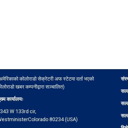
अमेरिकाको कोलोराडो सेक्रेटरी अफ स्टेटमा दर्ता भएको
संस
ोलोराडो खबर कम्पनीद्वारा सञ्चालित)
सल्
ुख्य कार्यालयः
सल्
343 W 133rd cir,
सल्
estministerColorado 80234 (USA)
विश