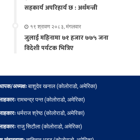
सहकार्य अपरिहार्य छ : अर्थमन्त्री
१९ श्रावण २०८३, मंगलवार
जुलाई महिनामा ७१ हजार ७७५ जना
विदेशी पर्यटक भित्रिए
्थापक/अध्यक्षः
बाशुदेव खनाल (कोलोराडो, अमेरिका)
लाहकारः
रामचन्द्र पन्त (कोलोराडो, अमेरिका)
लाहकारः
धर्मराज श्रेष्ठ (कोलोराडो, अमेरिका)
लाहकारः
राजु सिटौला (कोलोराडो, अमेरिका)
ेष संवाददाताः
नातिबाबु भट्ट (कोलोराडो, अमेरिका)