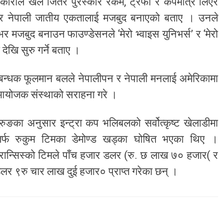
धिकारीले खेल जितेर पुरस्कार रकम, ट्रफी र कपमात्र लिएर
न र नेपाली जातीय एकतालाई मजबुद बनाएको बताए । उनले
 मजबुद बनाउन फाउण्डेसनले ‘मेरो भ्वाइस युनिभर्स’ र ‘मेरो
ेखि सुरु गर्ने बताए ।
्रबन्धक फूलमान बलले नेपालीपन र नेपाली मनलाई अमेरिकामा
 आयोजक संस्थाको सराहना गरे ।
ङका अनुसार इन्ट्रा कप भलिबलको सर्वोत्कृष्ट खेलाडीमा
ुषतर्फ रुकुम टिमका डेमोण्ड खड्का घोषित भएका थिए ।
फ्रान्सिस्को टिमले पाँच हजार डलर (रु. छ लाख ७० हजार( र
लर ९रु चार लाख दुई हजार० प्राप्त गरेका छन् ।