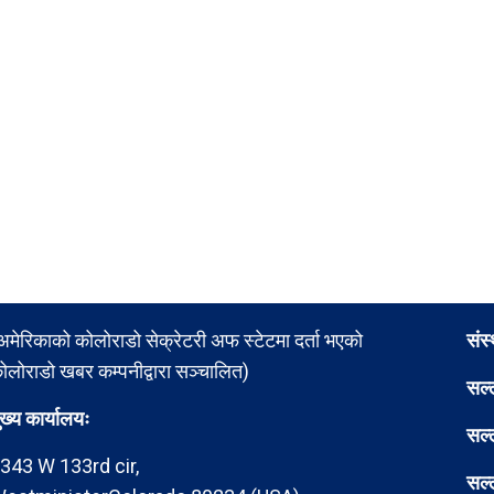
अमेरिकाको कोलोराडो सेक्रेटरी अफ स्टेटमा दर्ता भएको
संस
ोलोराडो खबर कम्पनीद्वारा सञ्चालित)
सल्
ुख्य कार्यालयः
सल्
343 W 133rd cir,
सल्