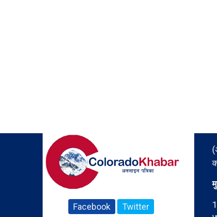
(
क
म
1
Facebook
Twitter