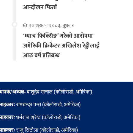
आन्दोलन फिर्ता
२० श्रावण २०८३, बुधबार
‘म्याच फिक्सिङ’ गरेको आरोपमा
अमेरिकी क्रिकेटर अखिलेश रेड्डीलाई
आठ वर्ष प्रतिबन्ध
्थापक/अध्यक्षः
बाशुदेव खनाल (कोलोराडो, अमेरिका)
लाहकारः
रामचन्द्र पन्त (कोलोराडो, अमेरिका)
लाहकारः
धर्मराज श्रेष्ठ (कोलोराडो, अमेरिका)
लाहकारः
राजु सिटौला (कोलोराडो, अमेरिका)