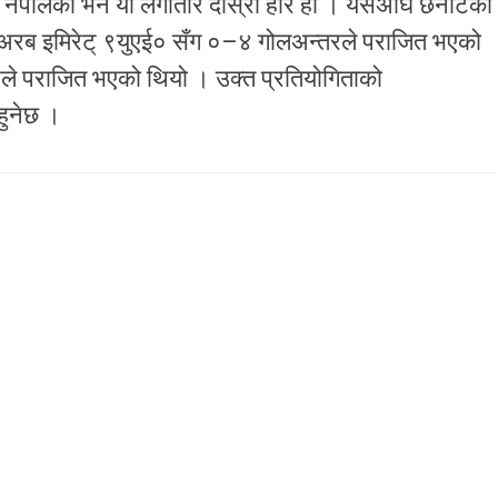
 नेपालको भने यो लगातार दोस्रो हार हो । यसअघि छनोटको
्त अरब इमिरेट् ९युएई० सँग ०–४ गोलअन्तरले पराजित भएको
ले पराजित भएको थियो । उक्त प्रतियोगिताको
हुनेछ ।