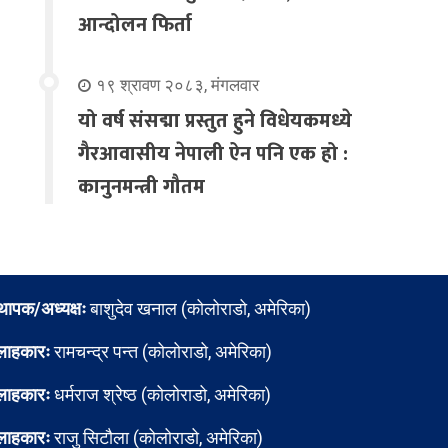
आन्दोलन फिर्ता
१९ श्रावण २०८३, मंगलवार
यो वर्ष संसद्मा प्रस्तुत हुने विधेयकमध्ये
गैरआवासीय नेपाली ऐन पनि एक हो :
कानुनमन्त्री गौतम
्थापक/अध्यक्षः
बाशुदेव खनाल (कोलोराडो, अमेरिका)
लाहकारः
रामचन्द्र पन्त (कोलोराडो, अमेरिका)
लाहकारः
धर्मराज श्रेष्ठ (कोलोराडो, अमेरिका)
लाहकारः
राजु सिटौला (कोलोराडो, अमेरिका)