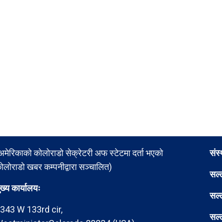
अमेरिकाको कोलोराडो सेक्रेटरी अफ स्टेटमा दर्ता भएको
संस
ोलोराडो खबर कम्पनीद्वारा सञ्चालित)
सल्
ुख्य कार्यालयः
सल्
343 W 133rd cir,
सल्