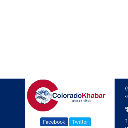
(
क
म
1
Facebook
Twitter